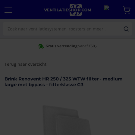
Gratis verzending
vanaf €50,-
Terug naar overzicht
Brink Renovent HR 250 / 325 WTW filter - medium
aar het
large met bypass - filterklasse G3
e van de
eldingen-
rij