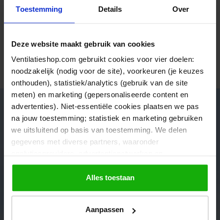
- M1 brandwerend medium verkrijbaar op aanvraag.
Toestemming
Details
Over
Très bon sites, bon matériel
Vandaag
Ciro, Italie Habite En Belgique
Deze website maakt gebruik van cookies
WTW filters bestellen herinneringsservice:
Ventilatieshop.com gebruikt cookies voor vier doelen:
Wilt u zeker weten dat u maximaal profiteert van uw WTW
Bekijk alle verhalen
filtersysteem? U kunt van ons elk half jaar een herinneringsemail
noodzakelijk (nodig voor de site), voorkeuren (je keuzes
ontvangen zodat u uw filters altijd op tijd controleert en vervangt
onthouden), statistiek/analytics (gebruik van de site
meten) en marketing (gepersonaliseerde content en
advertenties). Niet-essentiële cookies plaatsen we pas
na jouw toestemming; statistiek en marketing gebruiken
Advies nodig van onze specialisten?
we uitsluitend op basis van toestemming. We delen
gegevens met diverse partners, waaronder
Neem contact met ons op en wij helpen je verder op weg!
analyticsproviders, advertentienetwerken en
Onze klantenservice is bereikbaar van 08:30 tot 17:00 uur
socialmediaplatforms; in onze
Cookieverklaring
vind je
de volledige lijst van partijen en de bewaartermijnen per
Alles toestaan
categorie. Je kunt je keuze op elk moment wijzigen of
Bel naar +31 (0) 318 645538
Direct antwoord
intrekken via
Cookie-instellingen
. Meer informatie over
Aanpassen
onze gegevensverwerking staat in de
Privacyverklaring
.