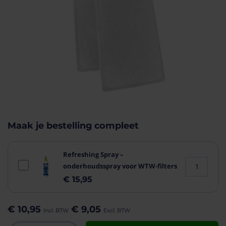
aar het
n van de
eldingen-
Maak je bestelling compleet
rij
Refreshing Spray –
onderhoudsspray voor WTW-filters
€ 15,95
€ 10,95
€ 9,05