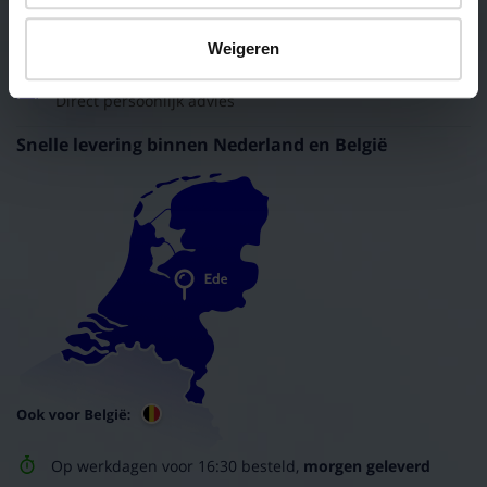
Stuur ons een mail
Antwoord binnen een dag
Weigeren
Kom naar onze Megastore
Direct persoonlijk advies
Snelle levering binnen Nederland en België
Op werkdagen voor 16:30 besteld,
morgen geleverd