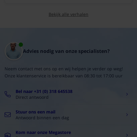
(8/10)
"Prima ding"
Bekijk alle verhalen
Waarschijnlijk is het dezelfde ventilator als die ik
vervangen heb. Die ging vijf jaar mee en kostte de helft.
Handleiding is he...
Eric
03-10-2023
Advies nodig van onze specialisten?
(8/10)
"Prima product"
Neem contact met ons op en wij helpen je verder op weg!
Ventilator voldoet aan verwachting, en daarmee
Onze klantenservice is bereikbaar van 08:30 tot 17:00 uur
bestaande vocht probleem in badkamer opgelost.
Michel
11-09-2023
Bel naar +31 (0) 318 645538
Direct antwoord
(10/10)
Stuur ons een mail
"Had ik deze maar eerder gekocht"
Antwoord binnen een dag
Vanwege definitief kapotte oude ventilator deze gekocht :
had ik die oude maar eerder vervangen door deze : 10 x
Kom naar onze Megastore