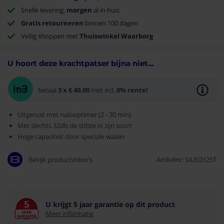
Snelle levering,
morgen
al in huis
Gratis retourneren
binnen 100 dagen
Veilig shoppen met
Thuiswinkel Waarborg
U hoort deze krachtpatser bijna niet...
Wat is in
betaal
3 x € 40,00
met in3,
0% rente!
Uitgerust met nalooptimer (2 - 30 min)
Met slechts 32db de stilste in zijn soort
Hoge capaciteit door speciale waaier
Bekijk productvideo's
Artikelnr: SILEO125T
U krijgt 5 jaar garantie op dit product
Meer informatie