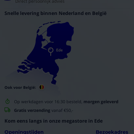
zo stil en 10 x b...
Direct persoonlijk advies
Harm Anne
22-08-2023
Snelle levering binnen Nederland en België
(8/10)
"Krachtig en stil"
Zuigt erg goed af en is redelijk stil
arend
10-07-2023
(10/10)
"Top advies goed product "
Geen beslagen spiegel meer
Dominique
09-05-2023
Op werkdagen voor 16:30 besteld,
morgen geleverd
Gratis verzending
vanaf €50,-
(10/10)
Kom eens langs in onze megastore in Ede
"Goede ventilator "
Degelijk gemaakt, zuigt prima af, top product
Openingstijden
Bezoekadres