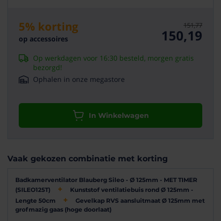
hierdoor heeft u bij ons
5 jaar garantie
op deze
(8/10)
ventilator.
5% korting
151,77
"Redelijk stil en efficiënt "
150,19
op accessoires
Werkt goed, ging wel stuk binnen 1 jaar, zonder
Productvideo
probleem een nieuwe gekregen
Op werkdagen voor 16:30 besteld, morgen gratis
arend
23-10-2024
bezorgd!
Ophalen in onze megastore
(8/10)
"Een goed werkende ventilator die weinig geluid
In Winkelwagen
maakt."
Gemakkelijk te monteren. De nalooptijd zou iets
gemakkelijker in te regelen moeten zijn.
Peter
19-10-2024
Vaak gekozen combinatie met korting
Badkamerventilator Blauberg Sileo - Ø 125mm - MET TIMER
Bekijk alle productvideo's
(10/10)
(SILEO125T)
Kunststof ventilatiebuis rond Ø 125mm -
"Vriendelijke, geduldige en klantgerichte benadering,
Lengte 50cm
Gevelkap RVS aansluitmaat Ø 125mm met
ook waar service direct noodzakelijk was."
grofmazig gaas (hoge doorlaat)