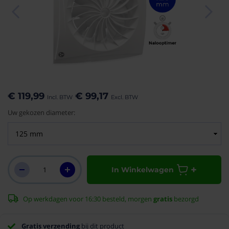
aar het
n van de
eldingen-
€ 119,99
€ 99,17
rij
Uw gekozen diameter:
In Winkelwagen
Op werkdagen voor 16:30 besteld, morgen
gratis
bezorgd
Gratis verzending
bij dit product