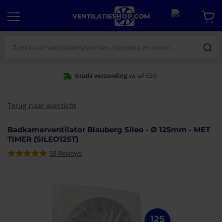
Gratis verzending
vanaf €50,-
Op werkdagen vo
Terug naar overzicht
Badkamerventilator Blauberg Sileo - Ø 125mm - MET
TIMER (SILEO125T)
58
Reviews
aar het
e van de
eldingen-
rij