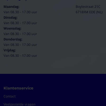
Roy
03-02-2023
Maandag:
Boylestraat 21C
Van 08.30 - 17.00 uur
6718XM EDE (NL)
Dinsdag:
(10/10)
Van 08.30 - 17.00 uur
"Uitstekend"
Woensdag:
Perfecte ventilator, badkamer blijft droog.
Van 08.30 - 17.00 uur
Het is een aanrader
Donderdag:
H. van
20-12-2022
Van 08.30 - 17.00 uur
Vrijdag:
Van 08.30 - 17.00 uur
(10/10)
"Goed product / service"
Nadat het product niet meer functioneerde heb ik het
opgestuurd en kreeg meteen een nieuwe toegestuurd,
perfecte klant service.
Jaring
21-11-2022
Klantenservice
Contact
(10/10)
Veelgestelde vragen