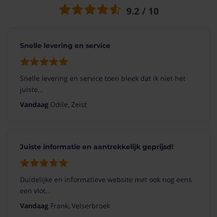
Pieter
01-01-2024
9.2 / 10
(10/10)
Snelle levering en service
"Geweldig stil en krachtig"
De Blauberg Sileo is een perfecte ventilator.
En de service van de Ventilatieshop is ook top.
Snelle levering en service toen bleek dat ik niet het
Ik kan beide aanbevelen.
juiste...
Vandaag
Odile, Zeist
Peter
28-11-2023
Juiste informatie en aantrekkelijk geprijsd!
(10/10)
"Ook weer geregeld "
Goed en hele fijne webshop
Duidelijke en informatieve website met ook nog eens
een vlot...
Lennart
24-11-2023
Vandaag
Frank, Velserbroek