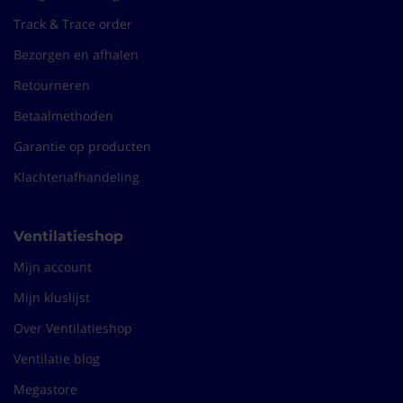
"Werkt zoals het hoort "
Track & Trace order
Geruisloos, eenvoudige montage, goed product.
Bezorgen en afhalen
Maaike
14-11-2022
Retourneren
(10/10)
Betaalmethoden
"Prima ventilator"
Garantie op producten
Deze ventilator is geschikt voor inbouw in plafond en in
de muur.
Klachtenafhandeling
Makkelijk in te bouwen en hij zuigt goed af. Er zit een si...
Ventilatieshop
Hans Zelf
10-10-2022
Mijn account
Mijn kluslijst
Over Ventilatieshop
Ventilatie blog
Megastore