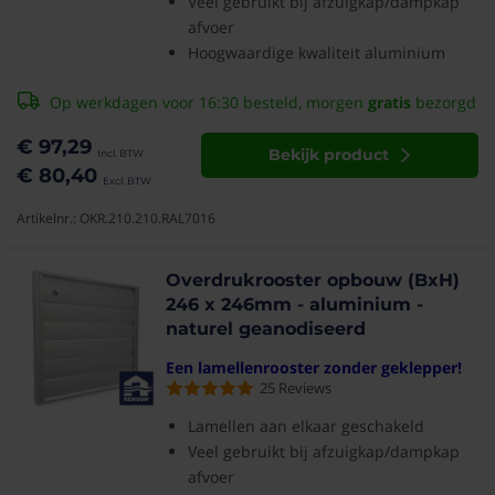
Veel gebruikt bij afzuigkap/dampkap
afvoer
Hoogwaardige kwaliteit aluminium
Op werkdagen voor 16:30 besteld, morgen
gratis
bezorgd
€ 97,29
Bekijk product
€ 80,40
Artikelnr.: OKR.210.210.RAL7016
Overdrukrooster opbouw (BxH)
246 x 246mm - aluminium -
naturel geanodiseerd
Een lamellenrooster zonder geklepper!
25
Reviews
Lamellen aan elkaar geschakeld
Veel gebruikt bij afzuigkap/dampkap
afvoer