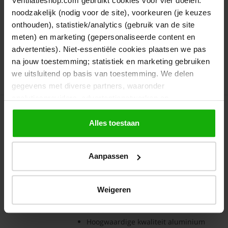
Ventilatieshop.com gebruikt cookies voor vier doelen:
Hoogwaardige kwaliteit aluminium
noodzakelijk (nodig voor de site), voorkeuren (je keuzes
onthouden), statistiek/analytics (gebruik van de site
Op werkdagen voor 16:30 besteld, morgen
gratis
bezorgd
meten) en marketing (gepersonaliseerde content en
€ 192,99
advertenties). Niet-essentiële cookies plaatsen we pas
Bekijk product
€ 159,50
na jouw toestemming; statistiek en marketing gebruiken
we uitsluitend op basis van toestemming. We delen
Artikelnr.: OKR.428.428R
gegevens met diverse partners, waaronder
analyticsproviders, advertentienetwerken en
Overdrukrooster opbouw (BxH)
socialmediaplatforms; in onze
Cookieverklaring
vind je
528 x 528mm - aluminium -
de volledige lijst van partijen en de bewaartermijnen per
Alles toestaan
naturel geanodiseerd
categorie. Je kunt je keuze op elk moment wijzigen of
intrekken via
Cookie-instellingen
. Meer informatie over
Overdrukrooster voor grote
Aanpassen
luchtstromen
onze gegevensverwerking staat in de
Privacyverklaring
.
1
Review
Los van elkaar geschakelde lamellen
Weigeren
Veel gebruikt bij afzuigkap/dampkap
afvoer
Hoogwaardige kwaliteit aluminium