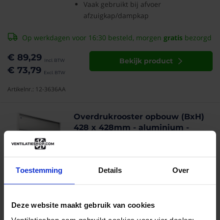
Vaak gebruikt bij afvoer
afzuigkap/dampkap
Op werkdagen voor 16:30 besteld, morgen
gratis
bezorgd
€ 89,29
Bekijk product
€ 73,79
Artikelnr.: 12-3636AA
Overdrukrooster opbouw (BxH)
428 x 428mm - aluminium -
naturel geanodiseerd
Overdrukrooster voor grote
luchtstromen
Toestemming
Details
Over
2
Reviews
Los van elkaar geschakelde lamellen
Veel gebruikt bij afzuigkap/dampkap
Deze website maakt gebruik van cookies
afvoer