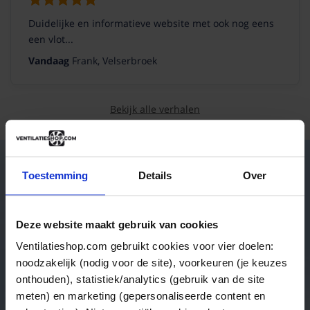
Duidelijke en informatieve website met ook nog eens
een vlot...
Vandaag
Frank, Velserbroek
Bekijk alle verhalen
Toestemming
Details
Over
Advies nodig van onze specialisten?
Deze website maakt gebruik van cookies
Neem contact met ons op en wij helpen je verder op weg!
Ventilatieshop.com gebruikt cookies voor vier doelen:
Onze klantenservice is bereikbaar van 08:30 tot 17:00 uur
noodzakelijk (nodig voor de site), voorkeuren (je keuzes
onthouden), statistiek/analytics (gebruik van de site
Bel naar +31 (0) 318 645538
Direct antwoord
meten) en marketing (gepersonaliseerde content en