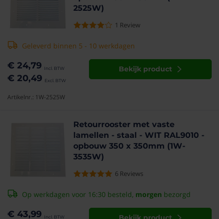
2525W)
1
Review
Geleverd binnen 5 - 10 werkdagen
€ 24,79
Bekijk product
€ 20,49
Artikelnr.: 1W-2525W
Retourrooster met vaste
lamellen - staal - WIT RAL9010 -
opbouw 350 x 350mm (1W-
3535W)
6
Reviews
Op werkdagen voor 16:30 besteld,
morgen
bezorgd
€ 43,99
Bekijk product