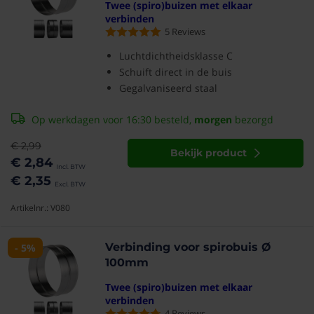
Twee (spiro)buizen met elkaar
verbinden
5
Reviews
Luchtdichtheidsklasse C
Schuift direct in de buis
Gegalvaniseerd staal
Op werkdagen voor 16:30 besteld,
morgen
bezorgd
€ 2,99
Bekijk product
€ 2,84
€ 2,35
Artikelnr.: V080
Verbinding voor spirobuis Ø
- 5%
100mm
Twee (spiro)buizen met elkaar
verbinden
4
Reviews