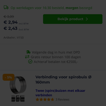
Op werkdagen voor 16:30 besteld,
morgen
bezorgd
€ 3,09
Bekijk product
€ 2,94
€ 2,43
Artikelnr.: V150
Volgende dag in huis met DPD
Gratis retour binnen 100 dagen
Achteraf betalen tot €2500,-
Verbinding voor spirobuis Ø
- 5%
160mm
Twee (spiro)buizen met elkaar
verbinden
3
Reviews