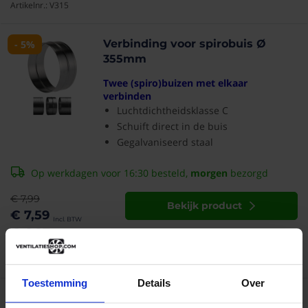
Artikelnr.: V315
Verbinding voor spirobuis Ø
- 5%
355mm
Twee (spiro)buizen met elkaar
verbinden
Luchtdichtheidsklasse C
Schuift direct in de buis
Gegalvaniseerd staal
Op werkdagen voor 16:30 besteld,
morgen
bezorgd
€ 7,99
Bekijk product
€ 7,59
€ 6,27
Artikelnr.: V355
Toestemming
Details
Over
Verbinding voor spirobuis Ø
- 5%