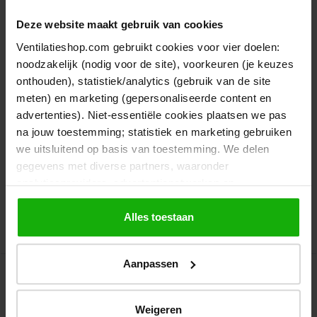
400mm
Deze website maakt gebruik van cookies
Twee (spiro)buizen met elkaar
verbinden
Ventilatieshop.com gebruikt cookies voor vier doelen:
1
Review
noodzakelijk (nodig voor de site), voorkeuren (je keuzes
Luchtdichtheidsklasse C
onthouden), statistiek/analytics (gebruik van de site
Schuift direct in de buis
meten) en marketing (gepersonaliseerde content en
Gegalvaniseerd staal
advertenties). Niet-essentiële cookies plaatsen we pas
na jouw toestemming; statistiek en marketing gebruiken
Op werkdagen voor 16:30 besteld,
morgen
bezorgd
we uitsluitend op basis van toestemming. We delen
gegevens met diverse partners, waaronder
€ 9,49
Bekijk product
analyticsproviders, advertentienetwerken en
€ 9,02
socialmediaplatforms; in onze
Cookieverklaring
vind je
€ 7,45
de volledige lijst van partijen en de bewaartermijnen per
Alles toestaan
categorie. Je kunt je keuze op elk moment wijzigen of
Artikelnr.: V400
intrekken via
Cookie-instellingen
. Meer informatie over
Aanpassen
onze gegevensverwerking staat in de
Privacyverklaring
.
Verbinding voor spirobuis Ø
- 5%
450mm
Weigeren
Twee (spiro)buizen met elkaar