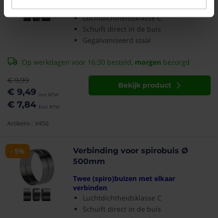
verbinden
Luchtdichtheidsklasse C
Schuift direct in de buis
Gegalvaniseerd staal
Op werkdagen voor 16:30 besteld,
morgen
bezorgd
€ 9,99
Bekijk product
€ 9,49
€ 7,84
Artikelnr.: V450
Verbinding voor spirobuis Ø
- 5%
500mm
Twee (spiro)buizen met elkaar
verbinden
Luchtdichtheidsklasse C
Schuift direct in de buis