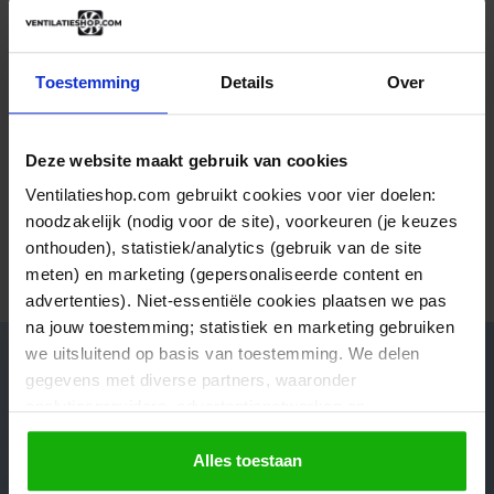
Juiste informatie en aantrekkelijk geprijsd!
Toestemming
Details
Over
Duidelijke en informatieve website met ook nog eens
Deze website maakt gebruik van cookies
een vlot...
Vandaag
Frank, Velserbroek
Ventilatieshop.com gebruikt cookies voor vier doelen:
noodzakelijk (nodig voor de site), voorkeuren (je keuzes
onthouden), statistiek/analytics (gebruik van de site
Bekijk alle verhalen
meten) en marketing (gepersonaliseerde content en
advertenties). Niet-essentiële cookies plaatsen we pas
na jouw toestemming; statistiek en marketing gebruiken
we uitsluitend op basis van toestemming. We delen
gegevens met diverse partners, waaronder
Advies nodig van onze specialisten?
analyticsproviders, advertentienetwerken en
socialmediaplatforms; in onze
Cookieverklaring
vind je
de volledige lijst van partijen en de bewaartermijnen per
Alles toestaan
Neem contact met ons op en wij helpen je verder op weg!
categorie. Je kunt je keuze op elk moment wijzigen of