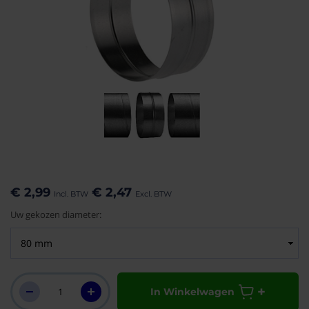
aar het
n van de
eldingen-
€ 2,99
€ 2,47
rij
Uw gekozen diameter:
In Winkelwagen