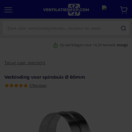
Op werkdagen voor 16:30 besteld,
morgen geleverd
Terug naar overzicht
Verbinding voor spirobuis Ø 80mm
5
Reviews
aar het
e van de
eldingen-
rij