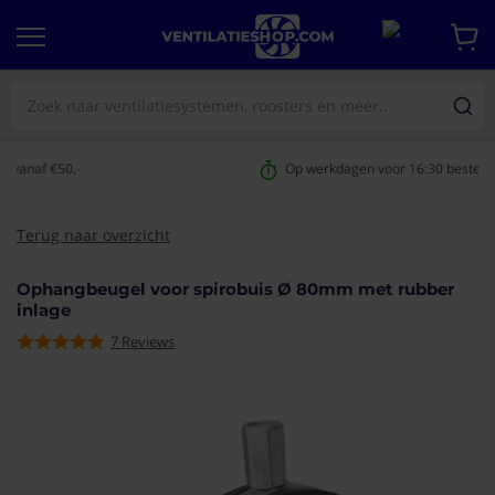
Op werkdagen voor 16:30 besteld,
morgen geleverd
Terug naar overzicht
Ophangbeugel voor spirobuis Ø 80mm met rubber
inlage
7
Reviews
aar het
e van de
eldingen-
rij