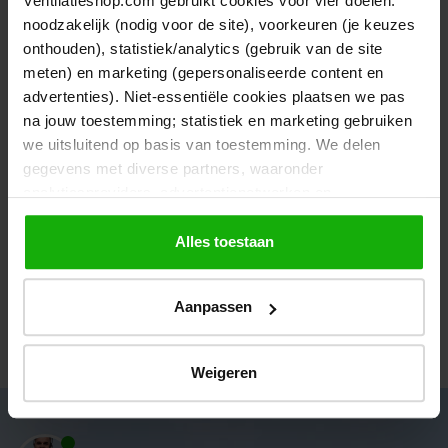
Ventilatieshop.com gebruikt cookies voor vier doelen:
noodzakelijk (nodig voor de site), voorkeuren (je keuzes
Duidelijke en informatieve website met ook nog eens
onthouden), statistiek/analytics (gebruik van de site
een vlot...
meten) en marketing (gepersonaliseerde content en
Vandaag
Frank, Velserbroek
advertenties). Niet-essentiële cookies plaatsen we pas
na jouw toestemming; statistiek en marketing gebruiken
we uitsluitend op basis van toestemming. We delen
gegevens met diverse partners, waaronder
Snelle levering en duidelijke website
analyticsproviders, advertentienetwerken en
socialmediaplatforms; in onze
Cookieverklaring
vind je
de volledige lijst van partijen en de bewaartermijnen per
Alles toestaan
Snelle levering en duidelijke website
categorie. Je kunt je keuze op elk moment wijzigen of
Vandaag
Don, Bergen Nh
intrekken via
Cookie-instellingen
. Meer informatie over
Aanpassen
onze gegevensverwerking staat in de
Privacyverklaring
.
Bekijk alle verhalen
Weigeren