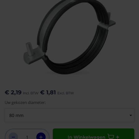
aar het
n van de
eldingen-
€ 2,19
€ 1,81
rij
Uw gekozen diameter:
In Winkelwagen