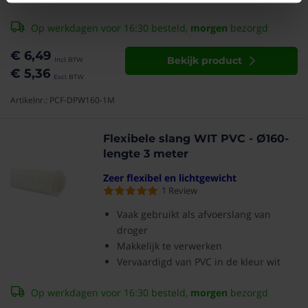
Op werkdagen voor 16:30 besteld,
morgen
bezorgd
€ 6,49
Bekijk product
€ 5,36
Artikelnr.: PCF-DPW160-1M
Flexibele slang WIT PVC - Ø160-
lengte 3 meter
Zeer flexibel en lichtgewicht
1
Review
Vaak gebruikt als afvoerslang van
droger
Makkelijk te verwerken
Vervaardigd van PVC in de kleur wit
Op werkdagen voor 16:30 besteld,
morgen
bezorgd