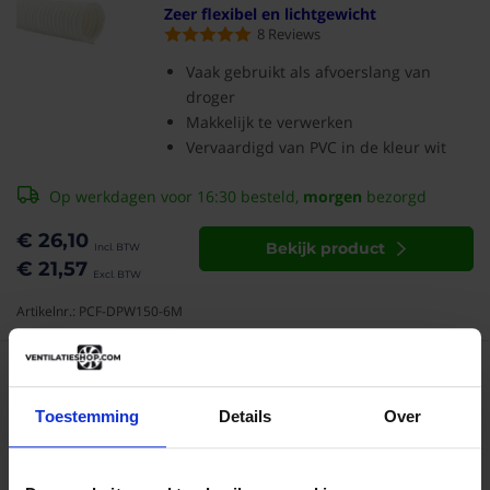
Zeer flexibel en lichtgewicht
8
Reviews
Vaak gebruikt als afvoerslang van
droger
Makkelijk te verwerken
Vervaardigd van PVC in de kleur wit
Op werkdagen voor 16:30 besteld,
morgen
bezorgd
€ 26,10
Bekijk product
€ 21,57
Artikelnr.: PCF-DPW150-6M
Flexibele slang WIT PVC - Ø150 -
lengte 10 meter
Toestemming
Details
Over
Zeer flexibel en lichtgewicht
9
Reviews