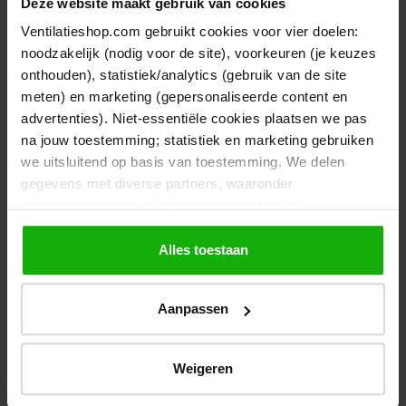
Vaak gebruikt als afvoerslang van
Deze website maakt gebruik van cookies
droger
Ventilatieshop.com gebruikt cookies voor vier doelen:
Makkelijk te verwerken
noodzakelijk (nodig voor de site), voorkeuren (je keuzes
Vervaardigd van PVC in de kleur wit
onthouden), statistiek/analytics (gebruik van de site
meten) en marketing (gepersonaliseerde content en
Het product is helaas niet direct leverbaar, maar u kunt
advertenties). Niet-essentiële cookies plaatsen we pas
wel direct bestellen.
na jouw toestemming; statistiek en marketing gebruiken
€ 45,99
we uitsluitend op basis van toestemming. We delen
Bekijk product
€ 38,01
gegevens met diverse partners, waaronder
analyticsproviders, advertentienetwerken en
Artikelnr.: PCF-DPW150-10M
socialmediaplatforms; in onze
Cookieverklaring
vind je
de volledige lijst van partijen en de bewaartermijnen per
Alles toestaan
Flexibele slang WIT PVC - Ø160-
categorie. Je kunt je keuze op elk moment wijzigen of
lengte 1 meter
intrekken via
Cookie-instellingen
. Meer informatie over
Aanpassen
onze gegevensverwerking staat in de
Privacyverklaring
.
Zeer flexibel en lichtgewicht
Vaak gebruikt als afvoerslang van
droger
Weigeren
Makkelijk te verwerken
Vervaardigd van PVC in de kleur wit