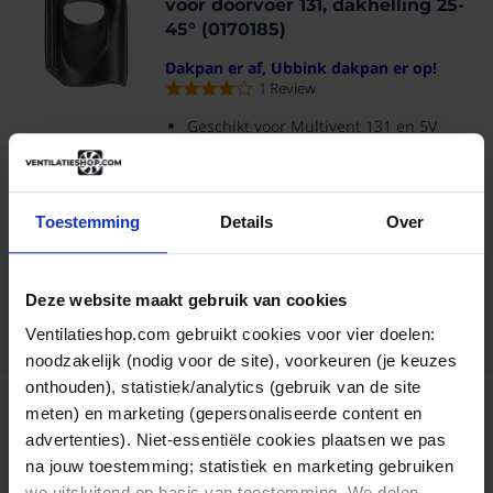
voor doorvoer 131, dakhelling 25-
45° (0170185)
Dakpan er af, Ubbink dakpan er op!
1
Review
Geschikt voor Multivent 131 en 5V
Tevens geschikt voor Ventub 110
Hellend dak 25° tot 45°
Toestemming
Details
Over
Op werkdagen voor 16:30 besteld,
morgen
bezorgd
€ 30,10
Bekijk product
€ 24,88
Deze website maakt gebruik van cookies
Ventilatieshop.com gebruikt cookies voor vier doelen:
Artikelnr.: 0170185
noodzakelijk (nodig voor de site), voorkeuren (je keuzes
onthouden), statistiek/analytics (gebruik van de site
Glijschaal voor hellend dak t.b.v.
meten) en marketing (gepersonaliseerde content en
Ventub 110 dakdoorvoer
advertenties). Niet-essentiële cookies plaatsen we pas
(0542328)
na jouw toestemming; statistiek en marketing gebruiken
5
Reviews
we uitsluitend op basis van toestemming. We delen