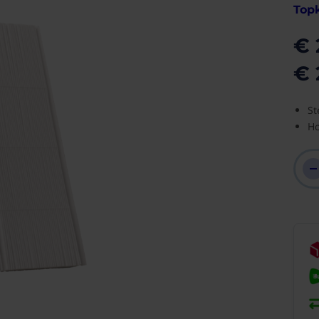
Topk
€ 
€ 
St
Ho