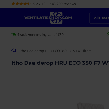
9.2 / 10
uit 43.209 reviews
de
inhoud
Alle cat
Gratis verzending
vanaf €50,-
Itho Daalderop HRU ECO 350 F7 WTW Filters
Itho Daalderop HRU ECO 350 F7 W
Ga naar het
einde van de
afbeeldingen-
gallerij