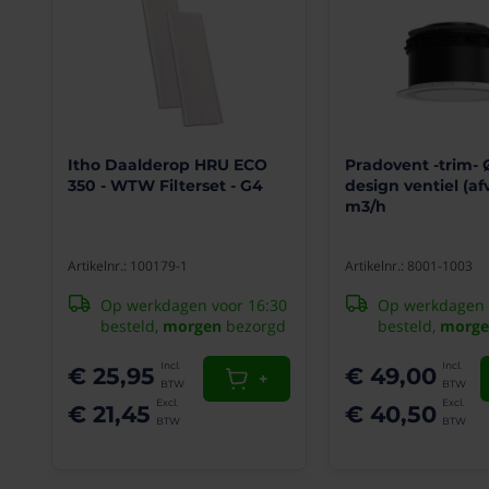
fijnstof
zo
veel
mogelijk
buiten
het
ventilatiesysteem
wil
Itho Daalderop HRU ECO
Pradovent -trim-
houden.
350 - WTW Filterset - G4
design ventiel (af
m3/h
Belangrijkste
voordelen
Artikelnr.: 100179-1
Artikelnr.: 8001-1003
Schonere
lucht
Op werkdagen voor 16:30
Op werkdagen 
in
besteld,
morgen
bezorgd
besteld,
morge
huis:
minder
€ 25,95
€ 49,00
fijnstof
+
en
€ 21,45
€ 40,50
andere
zwevende
deeltjes
in