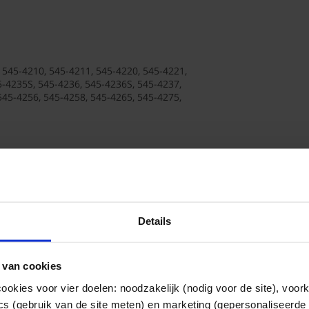
g
 545-4210, 545-4211, 545-4220, 545-4221,
5-4235S, 545-4236, 545-4236S, 545-4237,
545-4256, 545-4258, 545-4265, 545-4275,
n anders
Details
 van cookies
sse
ookies voor vier doelen: noodzakelijk (nodig voor de site), voor
ics (gebruik van de site meten) en marketing (gepersonaliseerde 