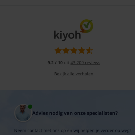
de
luchtstroom
Minder
allergieprikkels:
minder
allergiegevoelige
stoffen
zoals
pollen
en
stofdeeltjes
9.2 / 10
uit
43.209 reviews
Hygiënischer
binnenklimaat:
Bekijk alle verhalen
minder
schimmelsporen
en
minder
huisstofmijt
in
huis
Advies nodig van onze specialisten?
Minder
stof
in
Neem contact met ons op en wij helpen je verder op weg!
huis: