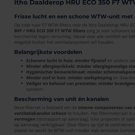
Itho Daalderop HRU ECO 350 F7 WTW
Per
350
set
F7
Frisse lucht en een schone WTW-unit met F
WTW
EAN
Op zoek naar F7 WTW-filters voor de Itho Daalderop HRU (
Filters
(G)
BVF / HRU ECO 350 F7 WTW filters
zorg je voor schonere lu
beschermd tegen vervuiling. Ideaal voor wie comfort wil beh
609712087
Frisse
mogelijk buiten het ventilatiesysteem wil houden.
lucht
Lengte
Belangrijkste voordelen
en
een
400
Schonere lucht in huis:
minder fijnstof
en andere zwe
schone
Minder allergieprikkels:
minder allergiegevoelige st
mm
WTW-
Hygiënischer binnenklimaat:
minder schimmelspor
Minder stof in huis:
minder stofophoping
en daardo
unit
Breedte
Veiliger en behoud van prestaties:
minder brandgev
met
(mm)
systeem
F7
180
filters
Bescherming van unit én kanalen
mm
Op
Deze filterset is bedoeld om de
interne componenten van 
zoek
ventilatiekanalen schoon
te houden. Het filtermateriaal is
Merk
naar
vermogen
(testrapport op aanvraag). Voor projecten of spec
F7
Itho
op aanvraag verkrijgbaar. Door filters op tijd te controleren 
WTW-
stabiel en werkt de WTW-unit minder met vervuilde luchts
filters