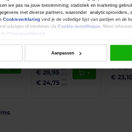
tsen we pas na jouw toestemming; statistiek en marketing gebrui
Orcon Pollenfilter -
er voor
Buva Eco
egevens met diverse partners, waaronder analyticsproviders, 
Geschikt voor HRC 220/225 -
eur- en
Filterset 
ze
Cookieverklaring
vind je de volledige lijst van partijen en de 
50% ePM 2.5
t actieve
nt wijzigen of intrekken via
Cookie-instellingen
. Meer informat
n de
Privacyverklaring
.
Artikelnr.: 22700007
Artikelnr.: 1
Het product is helaas niet
erkdagen
Op we
Aanpassen
direct leverbaar, maar u
beste
kunt wel direct bestellen.
€ 27,9
+
€ 29,95
+
€ 23,1
€ 24,75
ems