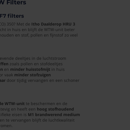
 Filters
7 filters
ECO) 350? Met de
Itho Daalderop HRU 3
cht in huis en blijft de WTW-unit beter
ouden en stof, pollen en fijnstof zo veel
5858
vende deeltjes in de luchtstroom
offen
zoals pollen en stofdeeltjes
en
en
minder huisstofmijt
in huis
or vaak
minder stofzuigen
aar
door tijdig vervangen en een schoner
de WTW-unit
te beschermen en de
 stevig en heeft een
hoog stofhoudend
ifieke eisen is
M1 brandwerend medium
en te vervangen blijft de luchtkwaliteit
tromen.