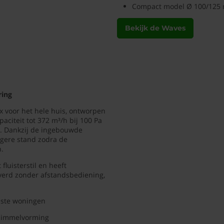
Compact model Ø 100/125 m
Bekijk de Waves
ring
x voor het hele huis, ontworpen
citeit tot 372 m³/h bij 100 Pa
n. Dankzij de ingebouwde
ogere stand zodra de
n.
luisterstil en heeft
verd zonder afstandsbediening,
eeste woningen
chimmelvorming