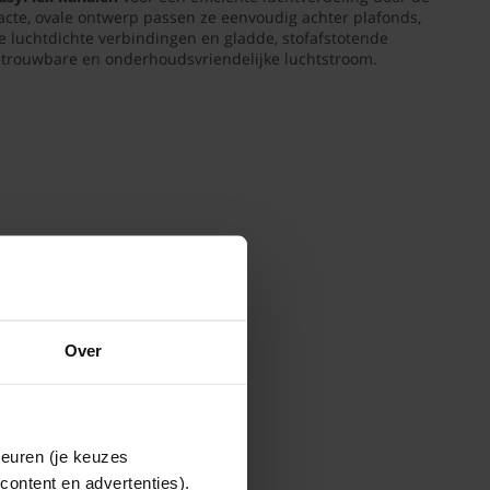
acte, ovale ontwerp passen ze eenvoudig achter plafonds,
De luchtdichte verbindingen en gladde, stofafstotende
trouwbare en onderhoudsvriendelijke luchtstroom.
Over
keuren (je keuzes
content en advertenties).