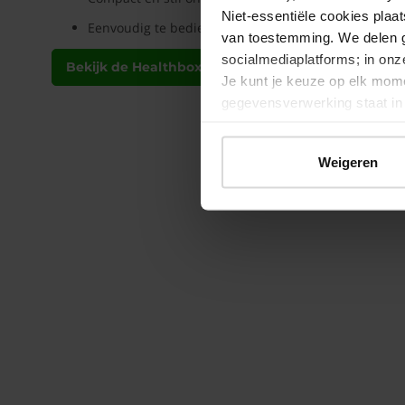
Niet-essentiële cookies plaa
Eenvoudig te bedienen en monitoren via de Renson
van toestemming. We delen g
socialmediaplatforms; in on
Bekijk de Healthbox Go
Je kunt je keuze op elk mome
gegevensverwerking staat i
Weigeren