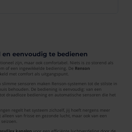
til en eenvoudig te bedienen
tioneel zijn, maar ook comfortabel. Niets is zo storend als
eem of een ingewikkelde bediening. De
Renson
keld met comfort als uitgangspunt.
n slimme sensoren maken Renson-systemen tot de stilste in
in huis behouden. De bediening is eenvoudig: van een
 tot draadloze bediening en automatische sensoren die het
ngen regelt het systeem zichzelf, jij hoeft nergens meer
t alleen van frisse en gezonde lucht, maar ook van een
 seizoen.
asyFlex kanalen
voor een efficiënte luchtverdeling door de