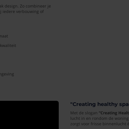
ak design. Zo combineer je
j iedere verbouwing of
imaat
kwaliteit
mgeving
"Creating healthy sp
Met de slogan
“Creating Heal
lucht in en rondom de woning.
zorgt voor frisse binnenlucht 