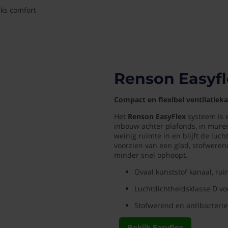
jks comfort
Renson Easyfl
Compact en flexibel ventilatie
Het
Renson EasyFlex
systeem is e
inbouw achter plafonds, in muren
weinig ruimte in en blijft de luch
voorzien van een glad, stofweren
minder snel ophoopt.
Ovaal kunststof kanaal, r
Luchtdichtheidsklasse D vo
Stofwerend en antibacterie
Bekijk Easyflex