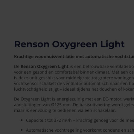
Renson Oxygreen Light
Krachtige woonhuisventilatie met automatische vochtstu
De
Renson Oxygreen Light
is een betrouwbare ventilatiebo
voor een gezond en comfortabel binnenklimaat. Met een capa
is deze unit geschikt voor middelgrote tot grotere woninge
vochtsensor schakelt de ventilator automatisch naar een h
luchtvochtigheid stijgt – ideaal tijdens het douchen of koke
De Oxygreen Light is energiezuinig met een EC-motor, werkt f
aansluitingen van Ø125 mm. De basisuitvoering wordt gele
maar is eenvoudig te bedienen via een schakelaar.
Capaciteit tot 372 m³/h – krachtig genoeg voor de m
Automatische vochtregeling voorkomt condens en s