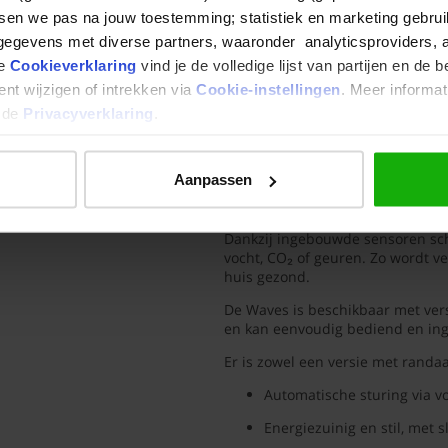
tsen we pas na jouw toestemming; statistiek en marketing gebrui
-app
egevens met diverse partners, waaronder analyticsproviders, 
ze
Cookieverklaring
vind je de volledige lijst van partijen en de 
nt wijzigen of intrekken via
Cookie-instellingen
. Meer informat
n de
Privacyverklaring
.
Renson Wave
Aanpassen
Slimme ventilatie in een extra 
De
Renson Waves
is een stille e
Dankzij ingebouwde sensoren scha
vocht, CO₂ of geuren. Zo wordt ver
huis gezond.
De Waves is beschikbaar met vers
en kan eenvoudig bediend en ing
Er is zowel een versie met randa
Automatische sturing via v
Energiezuinig en stil, met