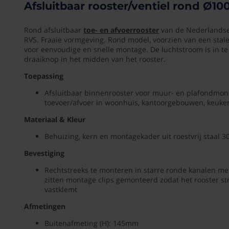
Afsluitbaar rooster/ventiel rond Ø1
(G)
-
843847282
Geborsteld
Rond afsluitbaar
toe- en afvoerrooster
van de Nederlandse 
RVS
RVS. Fraaie vormgeving. Rond model, voorzien van een stal
Diamete
voor eenvoudige en snelle montage. De luchtstroom is in te s
100
Rond
draaiknop in het midden van het rooster.
mm
afsluitbaar
Toepassing
toe-
en
Vorm
Afsluitbaar binnenrooster voor muur- en plafondmont
afvoerrooster
Rond
toevoer/afvoer in woonhuis, kantoorgebouwen, keuken
van
de
Materiaal & Kleur
Merk
Nederlandse
fabrikant
Behuizing, kern en montagekader uit roestvrij staal 3
GAVO
GAVO,
Bevestiging
uitgevoerd
Bedienin
in
Rechtstreeks te monteren in starre ronde kanalen met
via
geborsteld
zitten montage clips gemonteerd zodat het rooster st
RVS.
app
vastklemt
Fraaie
Nee
vormgeving.
Afmetingen
Rond
Toepassi
model,
Buitenafmeting (H): 145mm