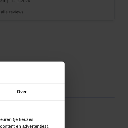
ieu
17-12-2024
 alle reviews
Over
keuren (je keuzes
content en advertenties).