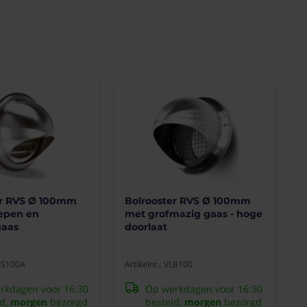
er RVS Ø 100mm
Bolrooster RVS Ø 100mm
epen en
met grofmazig gaas - hoge
aas
doorlaat
BBS100A
Artikelnr.: VLB100
rkdagen voor 16:30
Op werkdagen voor 16:30
ld,
morgen
bezorgd
besteld,
morgen
bezorgd