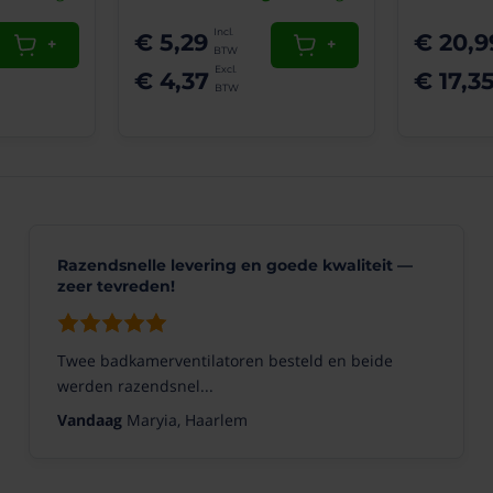
kwaliteit
€ 5,29
€ 20,9
Wijnand
30-
+
+
01-
€ 4,37
€ 17,3
2023
(10/10)
"Hele
mooie
roosters,
zeer
Razendsnelle levering en goede kwaliteit —
goede
zeer tevreden!
kwaliteit
!"
Hele
Twee badkamerventilatoren besteld en beide
mooie
roosters,
werden razendsnel...
zeer
Vandaag
Maryia, Haarlem
goede
kwaliteit,
snelle
bezorging.