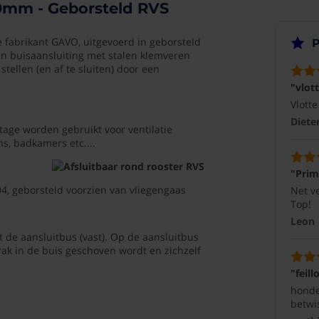
00mm - Geborsteld RVS
(10/10)
4015
"vlotte
fabrikant GAVO, uitgevoerd in geborsteld
P
en
en buisaansluiting met stalen klemveren
r
correcte
tellen (en af te sluiten) door een
levering"
"vlot
Vlotte
Vlotte
en
correcte
Diete
age worden gebruikt voor ventilatie
levering,
s, badkamers etc....
heel
degelijke
"Prim
roosters
04, geborsteld voorzien van vliegengaas
Net ve
Dieter
23-
Top!
12-
Leon
2025
g
 de aansluitbus (vast). Op de aansluitbus
rak in de buis geschoven wordt en zichzelf
(10/10)
"feill
"Prima,
honde
precies
betwis
ng
zoals