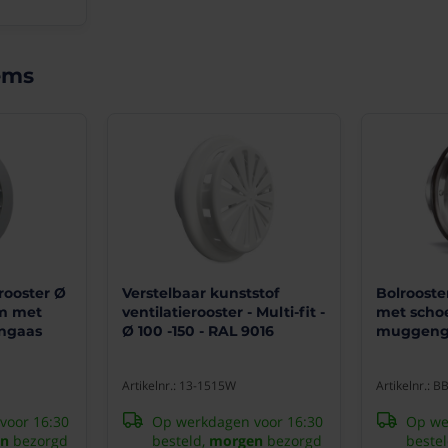
site
ster
Elbert
06-
11-
ems
2024
(10/10)
"Zeer
goede
kwaliteit
"
Netjes
ingepakt
en
rooster Ø
Verstelbaar kunststof
Bolroost
snel
m met
ventilatierooster - Multi-fit -
met scho
geleverd
ngaas
Ø 100 -150 - RAL 9016
muggeng
en
een
mooi
Artikelnr.: 13-1515W
Artikelnr.: 
ventilatierooster
van
voor 16:30
Op werkdagen voor 16:30
Op we
deugdelijke
n
bezorgd
besteld,
morgen
bezorgd
beste