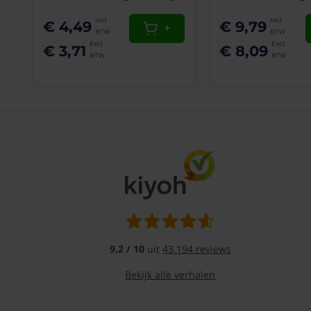
Rechtstreeks
te
€ 4,49
€ 9,79
monteren
+
in
€ 3,71
€ 8,09
starre
ronde
kanalen
met
de
aansluitbus
(vast).
Op
de
aansluitbus
zitten
montage
clips
gemonteerd
zodat
9.2 / 10
uit
43.194 reviews
het
rooster
Bekijk alle verhalen
strak
in
de