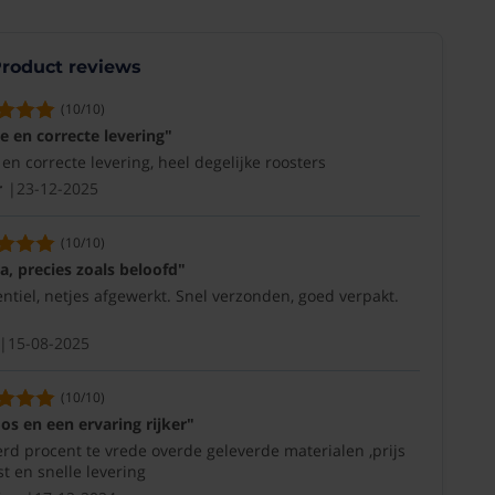
roduct reviews
(10/10)
te en correcte levering"
 en correcte levering, heel degelijke roosters
r
23-12-2025
(10/10)
a, precies zoals beloofd"
ntiel, netjes afgewerkt. Snel verzonden, goed verpakt.
15-08-2025
(10/10)
oos en een ervaring rijker"
rd procent te vrede overde geleverde materialen ,prijs
t en snelle levering