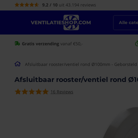
9.2 / 10
uit 43.194 reviews
de
inhoud
Alle cat
Gratis verzending
vanaf €50,-
Afsluitbaar rooster/ventiel rond Ø100mm - Geborsteld
Afsluitbaar rooster/ventiel rond 
16
Reviews
Ga naar het
einde van de
afbeeldingen-
gallerij