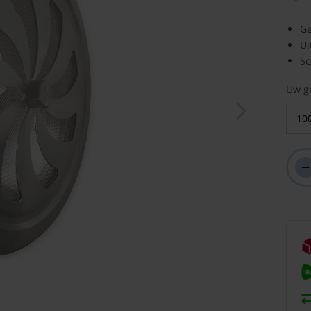
Ge
Ui
Sc
Uw g