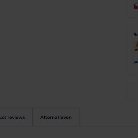
Be
schappen
Product
uct reviews
Alternatieven
reviews