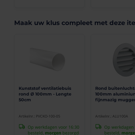
Opbouwroo
kantoorgebouwen,
keukens,
badkamers
etc....
Maak uw klus compleet met deze it
Materiaal
&
Kleur
Behuizing,
kern
en
montagekader
uit
roestvrij
staal
Kunststof ventilatiebuis
Rond buitenlucht
304,
rond Ø 100mm - Lengte
100mm aluminiu
geborsteld
50cm
fijnmazig mugge
voorzien
van
vliegengaas
Artikelnr.: PVCKO-100-05
Artikelnr.: ALU100A
Bevestiging
Op werkdagen voor 16:30
Op werkdagen 
besteld,
morgen
bezorgd
besteld,
morge