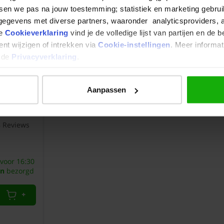
honderd
tsen we pas na jouw toestemming; statistiek en marketing gebrui
procent
te
egevens met diverse partners, waaronder analyticsproviders, 
vrede
ze
Cookieverklaring
vind je de volledige lijst van partijen en de 
overde
nt wijzigen of intrekken via
Cookie-instellingen
. Meer informat
geleverde
n de
Privacyverklaring
.
materialen
,prijs
betwist
r/ventiel
en
borsteld
Aanpassen
snelle
levering
mathieu
17-
8
Reviews
12-
2024
voor 16:30
(10/10)
n
bezorgd
"Mooi
product
+
"
Prima