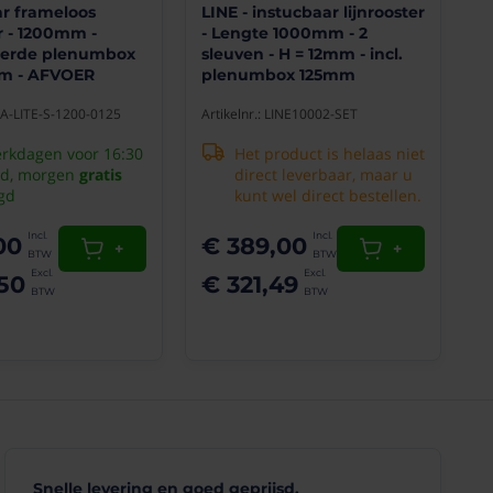
ar frameloos
LINE - instucbaar lijnrooster
er - 1200mm -
- Lengte 1000mm - 2
eerde plenumbox
sleuven - H = 12mm - incl.
m - AFVOER
plenumbox 125mm
VSA-LITE-S-1200-0125
Artikelnr.: LINE10002-SET
rkdagen voor 16:30
Het product is helaas niet
ld, morgen
gratis
direct leverbaar, maar u
gd
kunt wel direct bestellen.
00
€ 389,00
+
+
50
€ 321,49
Snelle levering en goed geprijsd.