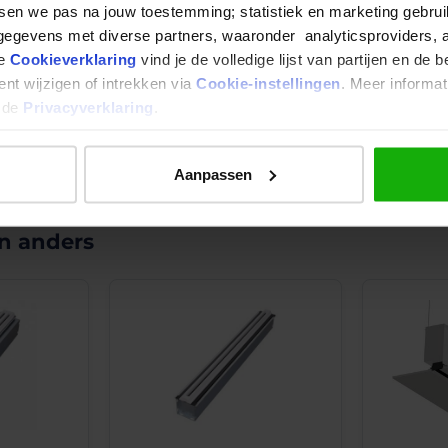
tsen we pas na jouw toestemming; statistiek en marketing gebrui
egevens met diverse partners, waaronder analyticsproviders, 
ze
Cookieverklaring
vind je de volledige lijst van partijen en de 
nt wijzigen of intrekken via
Cookie-instellingen
. Meer informat
n de
Privacyverklaring
.
Aanpassen
n anders