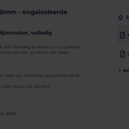
Montage
handleiding
900mm - ongeïsoleerde
instucbare
lijnrooster
D
VSA-LITE-S
2.10
r
handleiding
MB
252.35
ijnrooster, volledig
KB
ch zeer fraai weg te werken in stucplafond.
eschikt voor toe- en afvoer van zowel
Be
g
oge mate van afwerking nagestreefd wordt
t voor inblaas via wanden)
ng
RAL 9005)