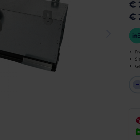
€ 
€ 
Fr
Sl
Ge