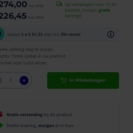
274,00
Op werkdagen voor 16:30
besteld, morgen
gratis
226,45
bezorgd
Wat is in3?
betaal
3 x € 91,33
met in3,
0% rente!
ame volledig weg te stucen
echts 15mm spleet in uw plafond
schikt voor lucht-afvoer
In Winkelwagen
Gratis verzending
bij dit product
Snelle levering,
morgen
al in huis