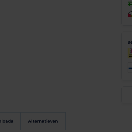
Be
schappen
Downloads
loads
Alternatieven