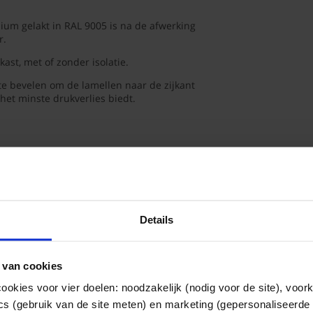
nium gelakt in RAL 9005 is na de afwerking
ar.
ast, met of zonder isolatie.
 te bevelen om de lamellen naar de zijkant
 het minste drukverlies biedt.
Details
ter
 van cookies
ookies voor vier doelen: noodzakelijk (nodig voor de site), voor
ics (gebruik van de site meten) en marketing (gepersonaliseerde 