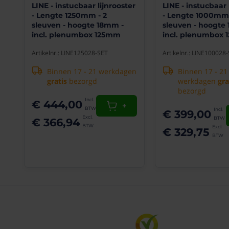
van
LINE - instucbaar lijnrooster
LINE - instucbaar 
afwerking
- Lengte 1250mm - 2
- Lengte 1000mm 
nagestreefd
sleuven - hoogte 18mm -
sleuven - hoogte
wordt
incl. plenumbox 125mm
incl. plenumbox
Zorgt
voor
Artikelnr.: LINE125028-SET
Artikelnr.: LINE100028
het
Binnen 17 - 21 werkdagen
Binnen 17 - 21
beste
gratis
bezorgd
werkdagen
gra
binnenklimaat
bezorgd
Zeer
fraai
€ 444,00
+
weg
€ 399,00
te
€ 366,94
werken
€ 329,75
in
stucplafonds
(ook
geschikt
voor
inblaas
via
wanden)
Geschikt
voor