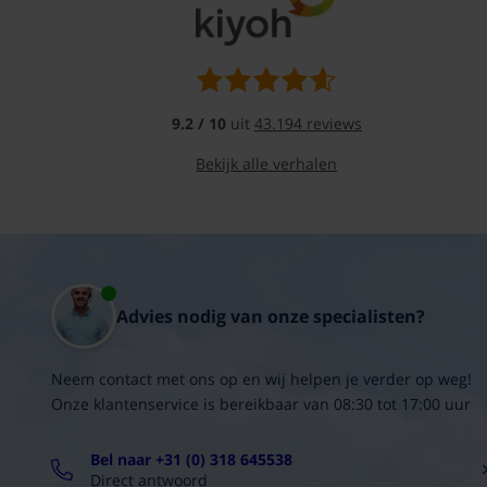
lucht
toevoer
&
retour
Frameloos
en
9.2 / 10
uit
43.194 reviews
onzichtbaar
Standaard
Bekijk alle verhalen
voorzien
van
een
volumeregelaar
Volledig
instelbaar
Afgewerkt
Advies nodig van onze specialisten?
in
matzwart
gelakte
Neem contact met ons op en wij helpen je verder op weg!
aluminium
Onze klantenservice is bereikbaar van 08:30 tot 17:00 uur
profielen
(RAL
9005)
Bel naar +31 (0) 318 645538
Sleuf
Direct antwoord