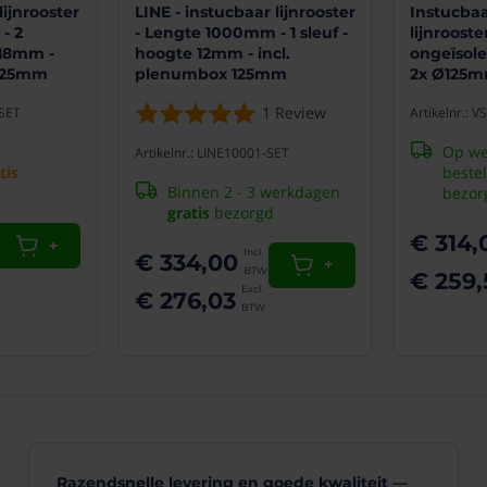
Instucba
lijnrooster
LINE - instucbaar lijnrooster
lijnroost
- 2
- Lengte 1000mm - 1 sleuf -
ongeïsol
 18mm -
hoogte 12mm - incl.
2x Ø125m
 125mm
plenumbox 125mm
1
Review
Artikelnr.: 
-SET
Op we
Artikelnr.: LINE10001-SET
beste
tis
Binnen 2 - 3 werkdagen
bezor
gratis
bezorgd
€ 314,
+
€ 334,00
+
€ 259,
€ 276,03
Razendsnelle levering en goede kwaliteit —