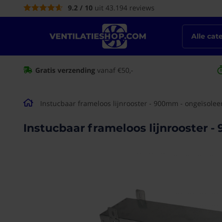
9.2 / 10
uit 43.194 reviews
de
inhoud
Alle cat
Gratis verzending
vanaf €50,-
Instucbaar frameloos lijnrooster - 900mm - ongeïso
Instucbaar frameloos lijnrooster
Ga naar het
einde van de
afbeeldingen-
gallerij