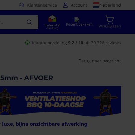
Klantenservice
Account
Nederland
Recent bekeken
Winkelwagen
Klantbeoordeling
9.2 / 10
uit 39.326 reviews
Terug naar overzicht
Ø125mm - AFVOER
 luxe, bijna onzichtbare afwerking