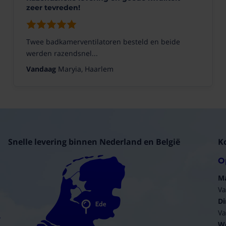
zeer tevreden!
Twee badkamerventilatoren besteld en beide
werden razendsnel...
Vandaag
Maryia, Haarlem
Snelle levering binnen Nederland en België
K
O
M
Va
Di
Va
W