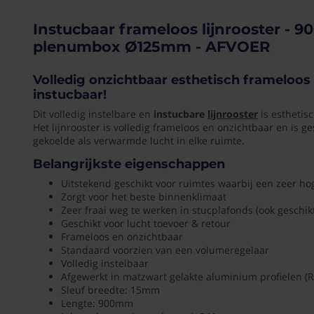
Lengte
-
Instucbaar frameloos lijnrooster - 
900mm
900mm
plenumbox Ø125mm - AFVOER
-
Diamete
ongeïsoleerde
125
Volledig onzichtbaar esthetisch frameloos l
plenumbox
instucbaar!
mm
Ø125mm
Dit volledig instelbare en
instucbare
lijnrooster
is esthetis
-
Merk
Het lijnrooster is volledig frameloos en onzichtbaar en is g
AFVOER
gekoelde als verwarmde lucht in elke ruimte.
Koolair
Belangrijkste eigenschappen
Volledig
Bedienin
Uitstekend geschikt voor ruimtes waarbij een zeer h
onzichtbaar
via
Zorgt voor het beste binnenklimaat
esthetisch
Zeer fraai weg te werken in stucplafonds (ook geschik
app
frameloos
Geschikt voor lucht toevoer & retour
Nee
lijnrooster,
Frameloos en onzichtbaar
volledig
Standaard voorzien van een volumeregelaar
instucbaar!
Toepassi
Volledig instelbaar
Afgewerkt in matzwart gelakte aluminium profielen (
Plafond
Dit
Sleuf breedte: 15mm
volledig
Lengte: 900mm
instelbare
Product