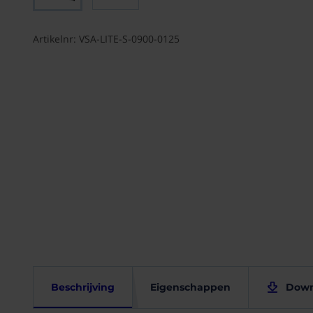
begin van de
afbeeldingen-
gallerij
Artikelnr: VSA-LITE-S-0900-0125
Instucbaar
Eigen
Beschrijving
Eigenschappen
Down
frameloos
lijnrooster