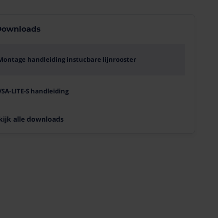
ownloads
Montage handleiding instucbare lijnrooster
VSA-LITE-S handleiding
kijk alle downloads