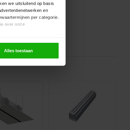
ken we uitsluitend op basis
advertentienetwerken en
bewaartermijnen per categorie.
ie over onze
Alles toestaan