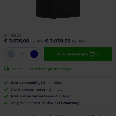
aar het
n van de
eldingen-
€ 4.595,00
rij
€ 3.676,00
€ 3.038,02
In Winkelwagen
Binnen 5 - 8 werkdagen
gratis
bezorgd
Gratis verzending
bij dit product
Snelle levering,
morgen
al in huis
Gratis retourneren
binnen 100 dagen
Veilig shoppen met
Thuiswinkel Waarborg