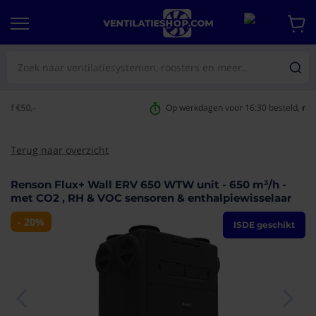
Op werkdagen voor 16:30 besteld,
morgen geleverd
Terug naar overzicht
Renson Flux+ Wall ERV 650 WTW unit - 650 m³/h -
aar het
met CO2 , RH & VOC sensoren & enthalpiewisselaar
e van de
eldingen-
- 20%
ISDE geschikt
rij