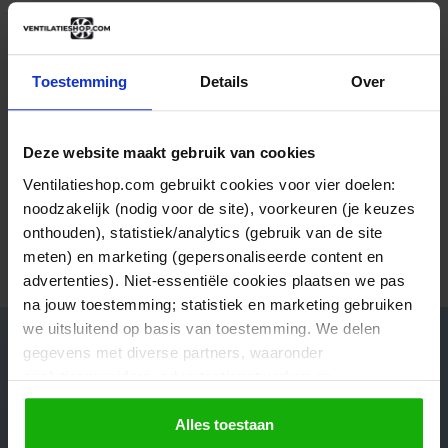
meldingen en een gebruikersvriendelijke app is het beheren van
Bediening
Met WIFI
je binnenklimaat eenvoudiger dan ooit. Met deze unit kies je voor
kwaliteit, gebruiksgemak én duurzaamheid.
Met vochtsensor
Ja
Juiste informatie en aantrekkelijk geprijsd!
Toestemming
Details
Over
Productvideo
Energie-efficiëntieklasse
A+
Duidelijke en informatieve website met ook nog eens
Deze website maakt gebruik van cookies
Type motor
EC-motor
een vlot...
Ventilatieshop.com gebruikt cookies voor vier doelen:
Vandaag
Frank, Velserbroek
Capaciteit m3/h
650
noodzakelijk (nodig voor de site), voorkeuren (je keuzes
onthouden), statistiek/analytics (gebruik van de site
Geluidsniveau db max.
53.5
meten) en marketing (gepersonaliseerde content en
Bekijk alle verhalen
advertenties). Niet-essentiële cookies plaatsen we pas
Plaatsing
Verticaal
na jouw toestemming; statistiek en marketing gebruiken
we uitsluitend op basis van toestemming. We delen
gegevens met diverse partners, waaronder
analyticsproviders, advertentienetwerken en
Advies nodig van onze specialisten?
socialmediaplatforms; in onze
Cookieverklaring
vind je
de volledige lijst van partijen en de bewaartermijnen per
Alles toestaan
Downloads
Neem contact met ons op en wij helpen je verder op weg!