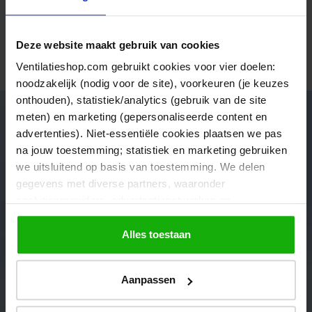
Vandaag
Frank, Velserbroek
Deze website maakt gebruik van cookies
Bekijk alle verhalen
Ventilatieshop.com gebruikt cookies voor vier doelen:
noodzakelijk (nodig voor de site), voorkeuren (je keuzes
onthouden), statistiek/analytics (gebruik van de site
meten) en marketing (gepersonaliseerde content en
advertenties). Niet-essentiële cookies plaatsen we pas
Advies nodig van onze specialisten?
na jouw toestemming; statistiek en marketing gebruiken
we uitsluitend op basis van toestemming. We delen
Neem contact met ons op en wij helpen je verder op weg!
gegevens met diverse partners, waaronder
Onze klantenservice is bereikbaar van 08:30 tot 17:00 uur
analyticsproviders, advertentienetwerken en
socialmediaplatforms; in onze
Cookieverklaring
vind je
de volledige lijst van partijen en de bewaartermijnen per
Alles toestaan
Bel naar +31 (0) 318 645538
Direct antwoord
categorie. Je kunt je keuze op elk moment wijzigen of
intrekken via
Cookie-instellingen
. Meer informatie over
Aanpassen
Stuur ons een mail
onze gegevensverwerking staat in de
Privacyverklaring
.
Antwoord binnen een dag