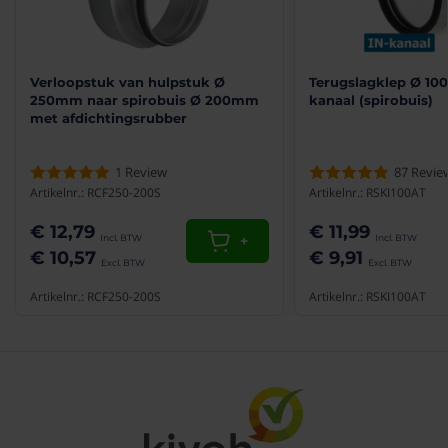
Materiaal
Staal
Artikelnummer: RSK250S
Bediening via app
Nee
Verloopstuk van hulpstuk Ø
Terugslagklep Ø 10
250mm naar spirobuis Ø 200mm
kanaal (spirobuis)
Product Type
Terugslagkleppen
met afdichtingsrubber
Kleur
Staal
1
Review
87
Revie
Artikelnr.: RCF250-200S
Artikelnr.: RSKI100AT
€ 12,79
€ 11,99
+
€ 10,57
€ 9,91
Productvideo
Artikelnr.: RCF250-200S
Artikelnr.: RSKI100AT