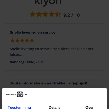
9.2 / 10
Snelle levering en service
Snelle levering en service toen bleek dat ik niet het
juiste...
Vandaag
Odile, Zeist
Juiste informatie en aantrekkelijk geprijsd!
Duidelijke en informatieve website met ook nog eens
een vlot...
Toestemming
Details
Over