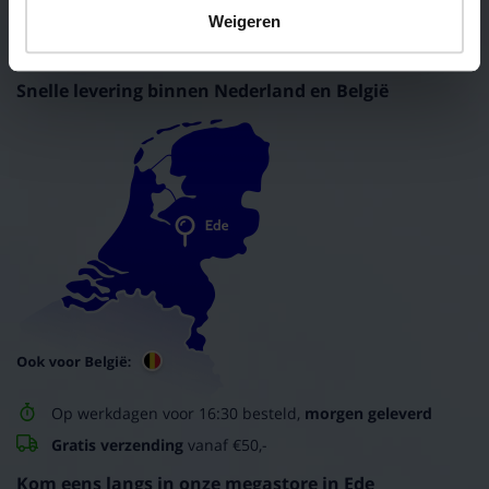
Weigeren
Kom naar onze Megastore
Direct persoonlijk advies
Snelle levering binnen Nederland en België
Op werkdagen voor 16:30 besteld,
morgen geleverd
Gratis verzending
vanaf €50,-
Kom eens langs in onze megastore in Ede