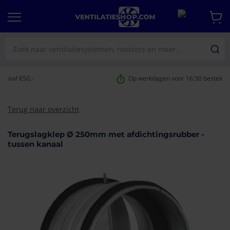
Op werkdagen voor 16:30 besteld,
morgen geleverd
Terug naar overzicht
Terugslagklep Ø 250mm met afdichtingsrubber -
aar het
tussen kanaal
e van de
eldingen-
rij