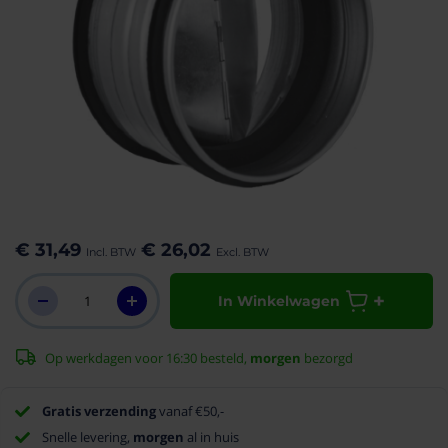
aar het
n van de
eldingen-
€ 31,49
€ 26,02
rij
In Winkelwagen
Op werkdagen voor 16:30 besteld,
morgen
bezorgd
Gratis verzending
vanaf €50,-
Snelle levering,
morgen
al in huis