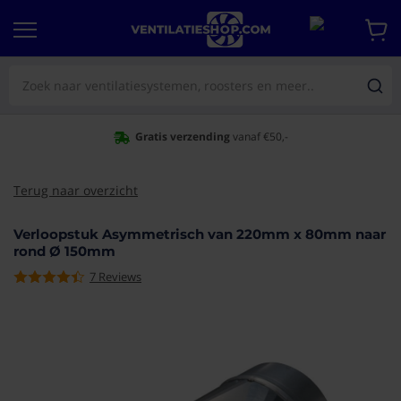
Gratis verzending
vanaf €50,-
Terug naar overzicht
Verloopstuk Asymmetrisch van 220mm x 80mm naar
rond Ø 150mm
7
Reviews
aar het
e van de
eldingen-
rij