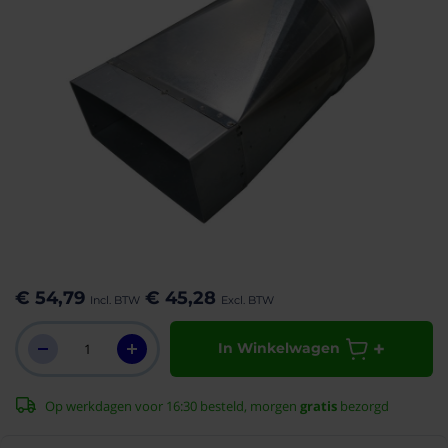
aar het
n van de
eldingen-
€ 54,79
€ 45,28
rij
In Winkelwagen
Op werkdagen voor 16:30 besteld, morgen
gratis
bezorgd