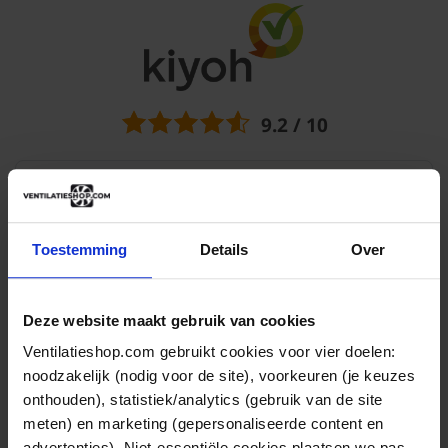
luchtafvoer kanaal van mijn afzuigkap door het verlaagde
plafond van de keuken te...
Onno
05-08-2020
9.2 / 10
Snelle levering en service
Toestemming
Details
Over
Snelle levering en service toen bleek dat ik niet het
juiste...
Vandaag
Odile, Zeist
Deze website maakt gebruik van cookies
Ventilatieshop.com gebruikt cookies voor vier doelen:
noodzakelijk (nodig voor de site), voorkeuren (je keuzes
onthouden), statistiek/analytics (gebruik van de site
Juiste informatie en aantrekkelijk geprijsd!
meten) en marketing (gepersonaliseerde content en
advertenties). Niet-essentiële cookies plaatsen we pas