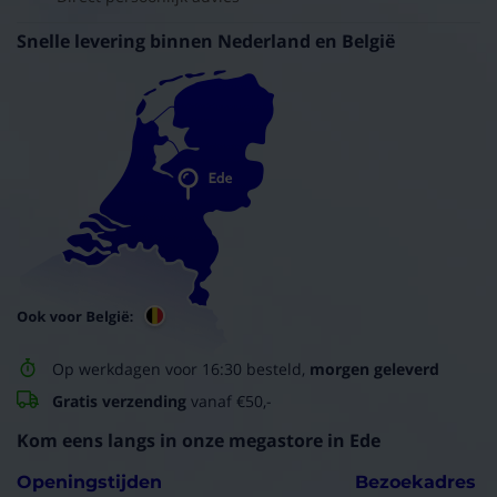
(10/10)
Snelle levering binnen Nederland en België
"prima spul"
volledig naar mijn verwachtingen!
Erik
07-01-2025
(10/10)
"plakt goed de chassisbalken"
plakt goed de chassisbalken
Peter
30-12-2024
(10/10)
"Het is gewoon goed spul"
Op werkdagen voor 16:30 besteld,
morgen geleverd
Gebruik het om bronleidingen tbv warmtepomp te
Gratis verzending
vanaf €50,-
isoleren
Kom eens langs in onze megastore in Ede
René
15-10-2024
Openingstijden
Bezoekadres