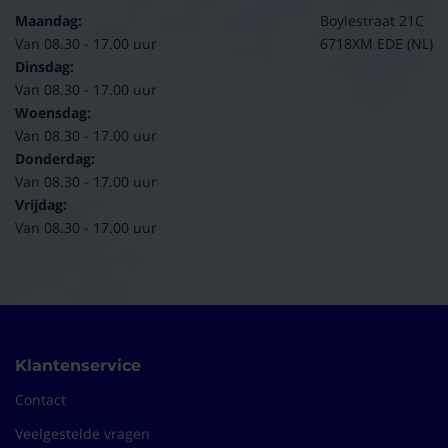
(10/10)
Maandag:
Boylestraat 21C
Van 08.30 - 17.00 uur
6718XM EDE (NL)
"Makkelijk te verwerken"
Dinsdag:
Makkelijk te verwerken, goed te snijden en plakken.
Van 08.30 - 17.00 uur
Fam.
14-10-2024
Woensdag:
Van 08.30 - 17.00 uur
Donderdag:
(10/10)
Van 08.30 - 17.00 uur
"Prima"
Vrijdag:
Het is zelfklevend. Het isoleert. Wat valt er verder over te
Van 08.30 - 17.00 uur
zeggen.
Prima product. Gebruikt om aircoleiding te isoleren,
zodat e...
Stephan
14-10-2024
Klantenservice
(10/10)
"goede zelfklevende isolatie"
Contact
beste product voor na-isoleren van van cv bochten
Veelgestelde vragen