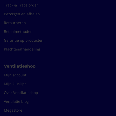
Bert
11-09-2024
Track & Trace order
Bezorgen en afhalen
"Kwaliteitsproduct"
Retourneren
Betere kwaliteit dan te vinden is in doe het zelf zaken.
Betaalmethoden
Peter
04-03-2024
Garantie op producten
(10/10)
Klachtenafhandeling
"Echt goed spul "
Ik gebruik het om lastig te isoleren fittingen van een
Ventilatieshop
warmtepomp en dan met name bronzijdig te isoleren.
René
29-02-2024
Mijn account
Mijn kluslijst
"goed"
Over Ventilatieshop
goed
Ventilatie blog
Guy
08-02-2024
Megastore