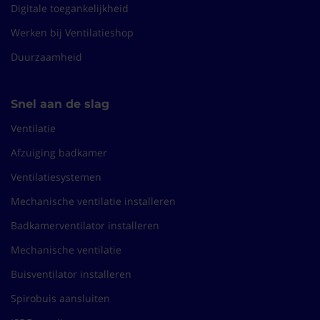
Digitale toegankelijkheid
(10/10)
"Werkt super"
Werken bij Ventilatieshop
Zeer goed materiaal
Duurzaamheid
Robert-Jan
01-02-2024
Snel aan de slag
(10/10)
Ventilatie
"Plakt goed. Goede isolatie"
Afzuiging badkamer
Plakt goed.
erwin
01-01-2024
Ventilatiesystemen
Mechanische ventilatie installeren
(10/10)
Badkamerventilator installeren
"Topspul"
Mechanische ventilatie
Prijzig, en terecht, want het top spul. Perfect voor isolatie
stalen schip. Levering net en snel.
Buisventilator installeren
Katarina
26-12-2023
Spirobuis aansluiten