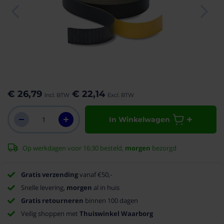
aar het
n van de
eldingen-
€ 26,79
€ 22,14
rij
In Winkelwagen
Op werkdagen voor 16:30 besteld,
morgen
bezorgd
Gratis verzending
vanaf €50,-
Snelle levering,
morgen
al in huis
Gratis retourneren
binnen 100 dagen
Veilig shoppen met
Thuiswinkel Waarborg