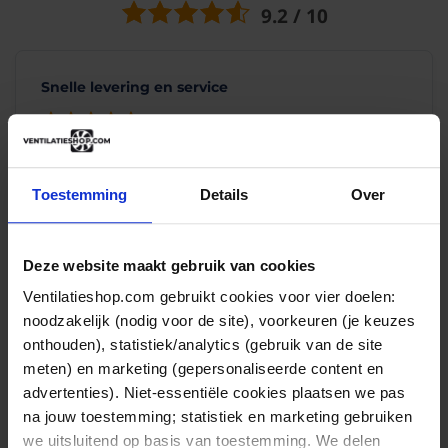
"Snel en correct ontvangen!"
9.2 / 10
Top spul dat armaflex
Pim
23-01-2026
Snelle levering en service
(10/10)
"PERFECT SPUL !!!!!!!!!!!!!!!!!"
Snelle levering en service toen bleek dat ik niet het
juiste...
SNELLE LEVERING -- SUPER TE VERWERKEN
Toestemming
Details
Over
Vandaag
Odile, Zeist
Pim
02-01-2026
Deze website maakt gebruik van cookies
(10/10)
Juiste informatie en aantrekkelijk geprijsd!
Ventilatieshop.com gebruikt cookies voor vier doelen:
"Plakt."
noodzakelijk (nodig voor de site), voorkeuren (je keuzes
Plakt goed.
onthouden), statistiek/analytics (gebruik van de site
Klaas
17-11-2025
Duidelijke en informatieve website met ook nog eens
meten) en marketing (gepersonaliseerde content en
een vlot...
advertenties). Niet-essentiële cookies plaatsen we pas
(10/10)
na jouw toestemming; statistiek en marketing gebruiken
Vandaag
Frank, Velserbroek
we uitsluitend op basis van toestemming. We delen
"Super spul"