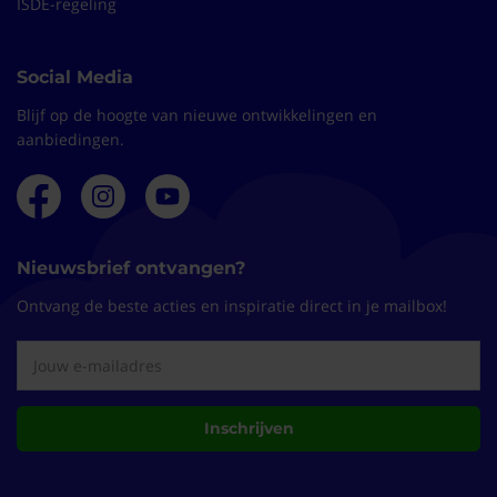
ISDE-regeling
(10/10)
"Topspul"
Social Media
Top spul, werkt prima en ook prima te verwerken
Blijf op de hoogte van nieuwe ontwikkelingen en
Roy
22-12-2023
aanbiedingen.
(10/10)
"Fijne tape"
Fijne tape, plakt goed, makkelijk te verwerken.
Nieuwsbrief ontvangen?
Fam.
17-12-2023
Ontvang de beste acties en inspiratie direct in je mailbox!
(10/10)
"Kroon op je werk"
Werkt erg soepel en maakt het isoleren van spirobuis
Inschrijven
samen met armaflex isolatie tot een leuke klus
Ort
14-12-2023