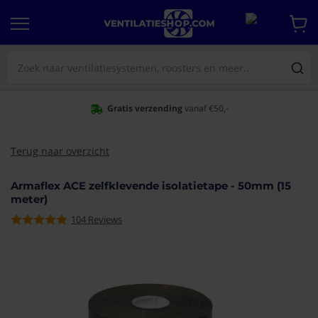
Gratis verzending
vanaf €50,-
Terug naar overzicht
Armaflex ACE zelfklevende isolatietape - 50mm (15
meter)
104
Reviews
aar het
e van de
eldingen-
rij