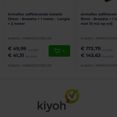
Kleeft zeer goed, ook aan je vingers
Willy
18-02-2026
Armaflex zelfklevende isolatie
Armaflex zelfklevend
13mm - Breedte = 1 meter - Lengte
9mm - Breedte = 1 
= 2 meter
met 10 m2 op rol]
(10/10)
"Goede kwaliteit"
Artikelnr.: ARMAFLEX1000-2M
Artikelnr.: ARMAFLEXDO
De tape is sterk. Goede kleefkracht en makkelijk te
verwerken
€ 49,99
€ 173,79
+
Han
03-02-2026
€ 41,31
€ 143,63
Artikelnr.: ARMAFLEX1000-2M
Artikelnr.: ARMAFLEXDO
(10/10)
"Goede kleefkracht en makkelijk te verwerken"
De tape is sterk. Heeft goede kleefkracht en is makkelijk
te verwerken
Han
03-02-2026
(10/10)