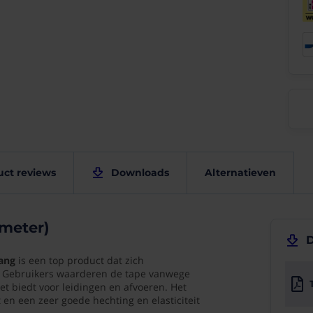
e
schappen
Product
Downloads
uct reviews
Downloads
Alternatieven
reviews
Technische specs
g
zelfvulkaniserende
 meter)
tape
(10/10)
214.80
D
"Snelle
KB
ang
is een top product dat zich
levering
n. Gebruikers waarderen de tape vanwege
"
et biedt voor leidingen en afvoeren. Het
Fijne
 en een zeer goede hechting en elasticiteit
bedrijf