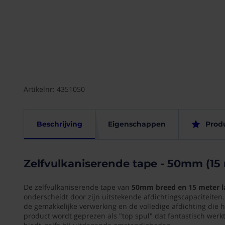
Ga naar het
begin van de
afbeeldingen-
gallerij
Artikelnr: 4351050
Zelfvulkaniserend
Eigen
Beschrijving
Eigenschappen
Prod
tape
-
Bedienin
50mm
Zelfvulkaniserende tape - 50mm (15
via
(15
app
meter)
De zelfvulkaniserende tape van
50mm breed en 15 meter l
Nee
onderscheidt door zijn uitstekende afdichtingscapaciteite
De
de gemakkelijke verwerking en de volledige afdichting die h
Product
zelfvulkaniserende
product wordt geprezen als "top spul" dat fantastisch werkt
tape
Type