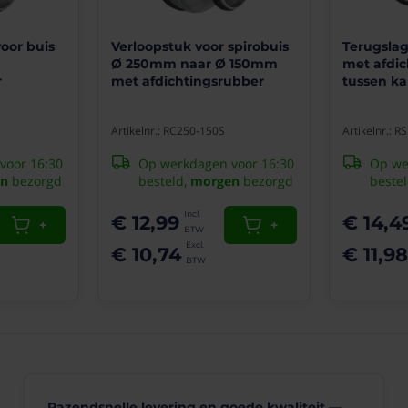
van
16-
donselaar
09-
2021
voor buis
Verloopstuk voor spirobuis
Terugsla
Ø 250mm naar Ø 150mm
met afdic
r
met afdichtingsrubber
tussen ka
(10/10)
"Perfekt"
Artikelnr.: RC250-150S
Artikelnr.: 
Zeer
goede
voor 16:30
Op werkdagen voor 16:30
Op we
hechting
n
bezorgd
besteld,
morgen
bezorgd
beste
en
elasticiteit
€ 12,99
€ 14,4
+
+
en
dat
€ 10,74
€ 11,98
voor
een
zeer
voordelige
prijs..aanraderke
Michael
04-
01-
2021
Razendsnelle levering en goede kwaliteit —