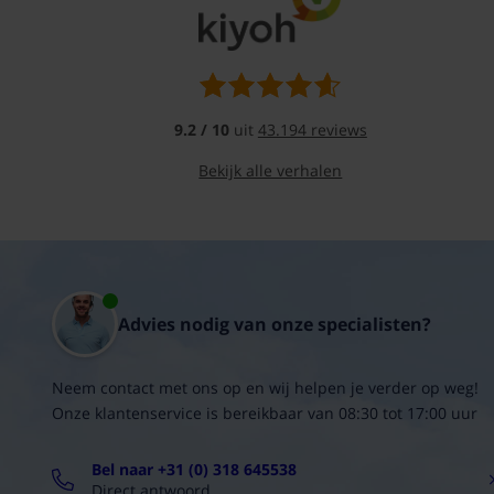
Uitstekende
afdichtingscapaciteiten
:
Biedt
een
volledige
afdichting
9.2 / 10
uit
43.194 reviews
voor
leidingen
Bekijk alle verhalen
en
afvoeren.
Gemakkelijke
verwerking
:
Eenvoudig
aan
te
Advies nodig van onze specialisten?
brengen,
zelfs
in
uitdagende
Neem contact met ons op en wij helpen je verder op weg!
omstandigheden.
Onze klantenservice is bereikbaar van 08:30 tot 17:00 uur
Elastisch
:
Blijft
Bel naar +31 (0) 318 645538
goed
Direct antwoord
presteren,