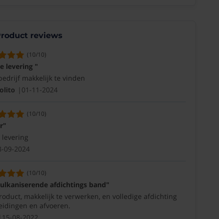
roduct reviews
(10/10)
e levering "
bedrijf makkelijk te vinden
lito
01-11-2024
(10/10)
r"
 levering
8-09-2024
(10/10)
vulkaniserende afdichtings band"
oduct, makkelijk te verwerken, en volledige afdichting
leidingen en afvoeren.
15-08-2022