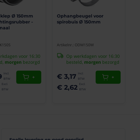
gklep Ø 150mm
Ophangbeugel voor
htingsrubber -
spirobuis Ø 150mm
naal
RSK150S
Artikelnr.: ODM150W
rkdagen voor 16:30
Op werkdagen voor 16:30
ld,
morgen
bezorgd
besteld,
morgen
bezorgd
9
€ 3,17
+
+
€ 2,62
Snelle levering en goed geprijsd.