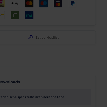
Zet op kluslijst
ownloads
Technische specs zelfvulkaniserende tape