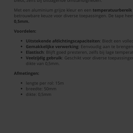
biedt, zelfs bij uitdagende omstandigheden.
van
Tape
50mm
Met een aluminium grijze kleur en een
temperatuurbereik 
breed
betrouwbare keuze voor diverse toepassingen. De tape hee
en
0,5mm.
15
Voordelen:
meter
lang
Uitstekende afdichtingscapaciteiten
: Biedt een voll
is
Gemakkelijke verwerking
: Eenvoudig aan te brengen
een
Elastisch
: Blijft goed presteren, zelfs bij lage temper
top
Veelzijdig gebruik
: Geschikt voor diverse toepassing
product
dikte van 0,5mm.
dat
zich
Afmetingen:
onderscheidt
door
lengte per rol: 15m
zijn
breedte: 50mm
uitstekende
dikte: 0,5mm
afdichtingscapaciteiten.
Gebruikers
waarderen
de
tape
vanwege
de