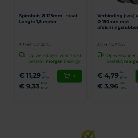
is
deze
tape
Spirobuis Ø 125mm - staal -
Verbinding (sok) 
een
Lengte 1,5 meter
Ø 150mm met
betrouwbare
afdichtingsrubbe
keuze
voor
diverse
Artikelnr.: S125.15
Artikelnr.: V150S
toepassingen.
Op werkdagen voor 16:30
Op werkdagen 
De
besteld,
morgen
bezorgd
besteld,
morge
tape
heeft
een
€ 11,29
€ 4,79
+
verlenging
van
€ 9,33
€ 3,96
2%
en
een
dikte
van
0,5mm.
Voordelen: