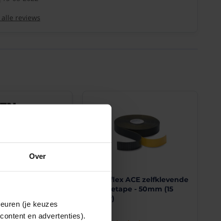
 alle reviews
Over
Fix
Armaflex ACE zelfklevende
rende siliconen
isolatietape - 50mm (15
ichting, reparatie
meter)
keuren (je keuzes
e - 25mm (3 meter)
content en advertenties).