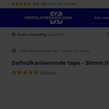
9.2 / 10
uit 43.194 reviews
de
inhoud
Alle cat
Gratis verzending
vanaf €50,-
Zelfvulkaniserende tape - 50mm (15 meter)
Zelfvulkaniserende tape - 50mm (1
6
Reviews
Ga naar het
einde van de
afbeeldingen-
gallerij