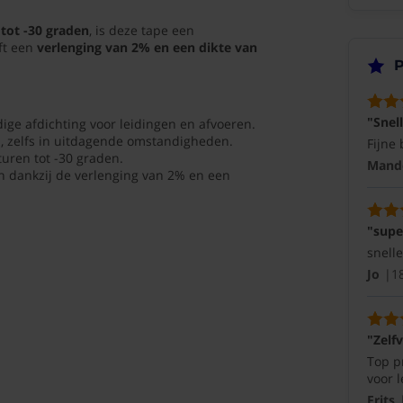
makkelijk
tot -30 graden
, is deze tape een
te
ft een
verlenging van 2% en een dikte van
vinden
P
Mandolito
01-
11-
2024
"Snell
edige afdichting voor leidingen en afvoeren.
, zelfs in uitdagende omstandigheden.
Fijne 
aturen tot -30 graden.
(10/10)
Mando
en dankzij de verlenging van 2% en een
"super"
snelle
"supe
levering
snelle
Jo
18-
Jo
1
09-
2024
"Zelf
(10/10)
Top pr
"Zelfvulkaniserende
voor 
afdichtings
Frits