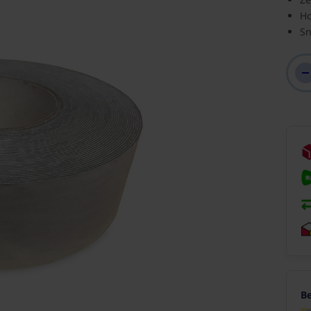
Ho
Sn
Be