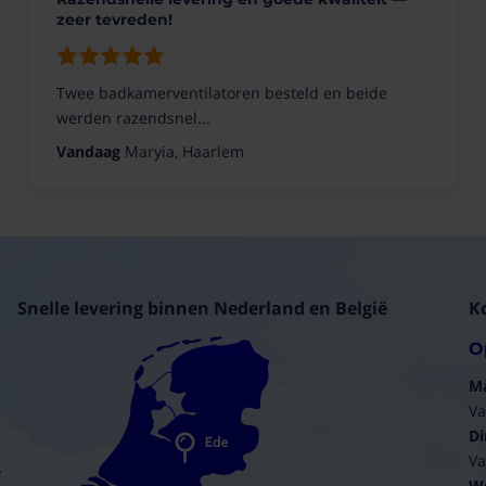
zeer tevreden!
Twee badkamerventilatoren besteld en beide
werden razendsnel...
Vandaag
Maryia, Haarlem
Snelle levering binnen Nederland en België
K
O
M
Va
Di
Va
W